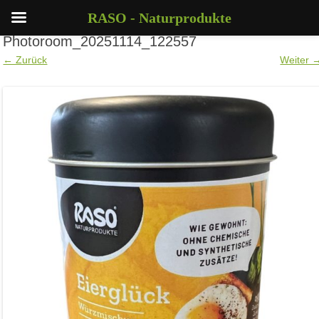
RASO - Naturprodukte
Photoroom_20251114_122557
← Zurück
Weiter 