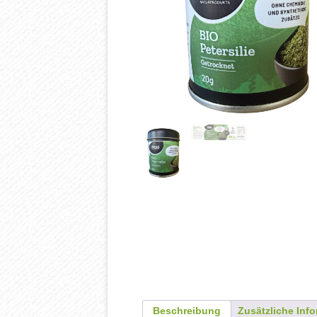
RASO Verkaufstellen
Molke
Karriere
Steinsalz
Bio Zertifikat
Dolomit
Preisliste, Bestellschein
Fasten – 
Beschreibung
Zusätzliche Inf