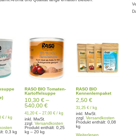
Ve
Da
nsuppe
RASO BIO Tomaten-
RASO BIO
Kartoffelsuppe
Kennenlernpaket
e)
10,30
€
–
2,50
€
540,00
€
31,25
€
/
kg
41,20
€
–
27,00
€
/
kg
inkl. MwSt.
0
€
/
kg
zzgl.
Versandkosten
inkl. MwSt.
Produkt enthält: 0,08
zzgl.
Versandkosten
kg
kosten
Produkt enthält: 0,25
lt: 0,3
kg
kg
– 20
kg
Weiterlesen
Dieses