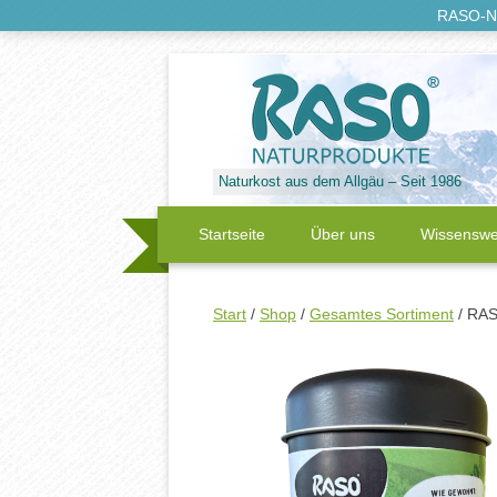
RASO-Na
Naturkost aus dem Allgäu – Seit 1986
Startseite
Über uns
Wissenswe
Kontakt
Aktuell
Start
/
Shop
/
Gesamtes Sortiment
/ RAS
RASO Naturprodukte
Videos
RASO Investitions-Projek
Philosoph
Referenzen
Newslette