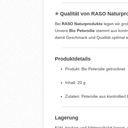
⭐ Qualität von RASO Naturpr
Bei
RASO Naturprodukte
legen wir gr
Unsere
Bio Petersilie
stammt aus kontro
damit Geschmack und Qualität optimal e
Produktdetails
Produkt: Bio Petersilie getrocknet
Inhalt: 20 g
Zutaten: Petersilie
aus kontrollier
Lagerung
Kühl, trocken und lichtgeschützt lagern,