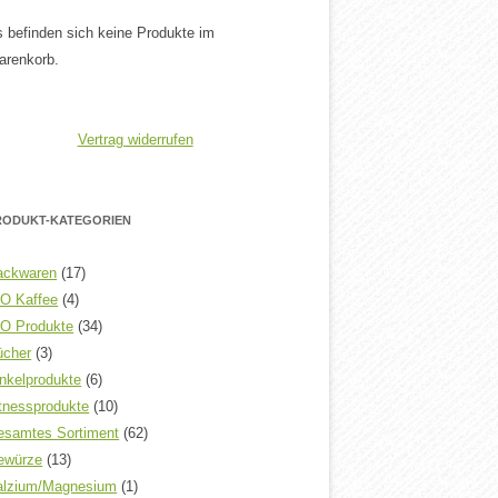
 befinden sich keine Produkte im
arenkorb.
Vertrag widerrufen
RODUKT-KATEGORIEN
ackwaren
(17)
IO Kaffee
(4)
IO Produkte
(34)
ücher
(3)
nkelprodukte
(6)
tnessprodukte
(10)
esamtes Sortiment
(62)
ewürze
(13)
alzium/Magnesium
(1)