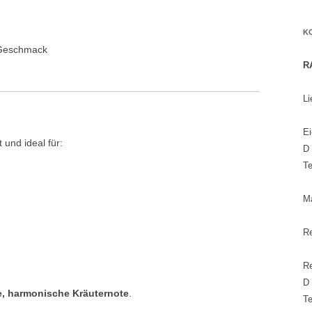
K
n Geschmack
R
Li
Ei
 und ideal für:
D
Te
Ma
Re
R
D
e, harmonische Kräuternote
.
Te