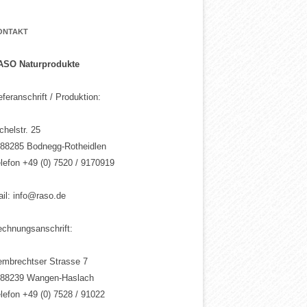
ONTAKT
ASO Naturprodukte
eferanschrift / Produktion:
chelstr. 25
 88285 Bodnegg-Rotheidlen
lefon +49 (0) 7520 / 9170919
il: info@raso.de
chnungsanschrift:
embrechtser Strasse 7
 88239 Wangen-Haslach
lefon +49 (0) 7528 / 91022