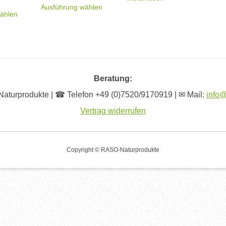
Dieses
Produkt
Ausführung wählen
Produkt
weist
ählen
weist
mehrere
mehrere
Varianten
Varianten
auf.
auf.
Die
Die
Optionen
Optionen
können
können
auf
auf
der
der
Produktseite
Beratung:
Produktseite
gewählt
gewählt
werden
turprodukte | ☎ Telefon +49 (0)7520/9170919 | ✉ Mail:
info
werden
Vertrag widerrufen
Copyright © RASO-Naturprodukte