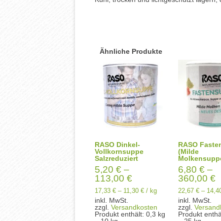
Ähnliche Produkte
RASO Dinkel-
RASO Faste
Vollkornsuppe
(Milde
Salzreduziert
Molkensupp
5,20
€
–
6,80
€
–
113,00
€
360,00
€
17,33
€
–
11,30
€
/
kg
22,67
€
–
14,4
inkl. MwSt.
inkl. MwSt.
zzgl.
Versandkosten
zzgl.
Versand
Produkt enthält: 0,3
kg
Produkt enthä