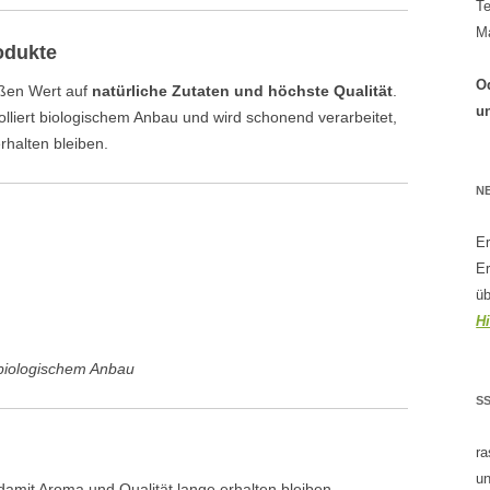
Te
Ma
odukte
Od
oßen Wert auf
natürliche Zutaten und höchste Qualität
.
u
lliert biologischem Anbau und wird schonend verarbeitet,
rhalten bleiben.
N
Er
Er
üb
H
t biologischem Anbau
S
ra
un
 damit Aroma und Qualität lange erhalten bleiben.