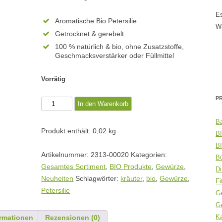
Zahlung und Versand
Backwaren
Es
Aromatische Bio Petersilie
Stein- und Kräutersalze
W
Getrocknet & gerebelt
100 % natürlich & bio, ohne Zusatzstoffe,
Kalzium/Magnesium/Dolomit
Geschmacksverstärker oder Füllmittel
aber wie?
Molke/Fitnessprodukte
Vorrätig
Kokosprodukte/Öle
P
RASO
In den Warenkorb
Bio
Wissenswertes/Bücher
B
Petersilie
Produkt enthält: 0,02
kg
B
Menge
Produkt Sets
B
Artikelnummer:
2313-00020
Kategorien:
B
BIO Kaffee & Espresso
Gesamtes Sortiment
,
BIO Produkte
,
Gewürze
,
Di
Neuheiten
Schlagwörter:
kräuter
,
bio
,
Gewürze
,
Fi
% Angebote %
Petersilie
G
G
Gesamtes Sortiment
K
ormationen
Rezensionen (0)