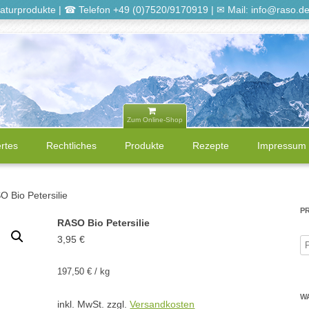
turprodukte | ☎ Telefon +49 (0)7520/9170919 | ✉ Mail: info@raso.d
Zum Online-Shop
Zum
Inhalt
rtes
Rechtliches
Produkte
Rezepte
Impressum
springen
Impressum
RASO Topseller
O Bio Petersilie
Widerrufsrecht
BIO Produkte
P
RASO Bio Petersilie
3,95
€
S
t
ie
Datenschutz
Suppen und Soßen
n
197,50
€
/
kg
r
AGB
Dinkelprodukte
W
inkl. MwSt.
zzgl.
Versandkosten