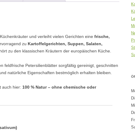
K
Kö
L
M
N
n Küchenkräuter und verleiht vielen Gerichten eine
frische,
Pr
ervorragend zu
Kartoffelgerichten, Suppen, Salaten,
St
ört zu den klassischen Kräutern der europäischen Küche.
S
 feldfrische Petersilienblätter sorgfältig gereinigt, geschnitten
nd natürliche Eigenschaften bestmöglich erhalten bleiben.
Ö
t auch hier:
100 % Natur – ohne chemische oder
Mo
Di
Mi
Do
Fr
S
 sativum)