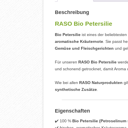
Beschreibung
RASO Bio Petersilie
Bio Petersilie
ist eines der beliebteste
aromatische Kräuternote
. Sie passt h
Gemüse und Fleischgerichten
und geh
Für unseren
RASO Bio Petersilie
werden
und schonend getrocknet, damit Aroma u
Wie bei allen
RASO Naturprodukten
gil
synthetische Zusätze
.
Eigenschaften
✔️ 100 %
Bio Petersilie (Petroselinum
✔️ frisches, aromatisches Kräuteraroma