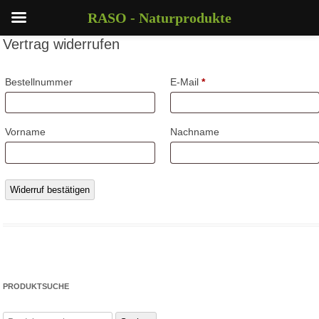
RASO - Naturprodukte
Vertrag widerrufen
E
Bestellnummer
E-Mail
*
-
M
Vorname
Nachname
a
i
l
Widerruf bestätigen
(
w
i
e
d
PRODUKTSUCHE
e
Suchen