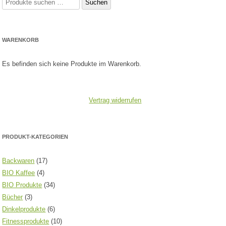
r
Suchen
nach:
h
o
WARENKORB
l
e
Es befinden sich keine Produkte im Warenkorb.
n
)
Vertrag widerrufen
*
PRODUKT-KATEGORIEN
Backwaren
(17)
BIO Kaffee
(4)
BIO Produkte
(34)
Bücher
(3)
Dinkelprodukte
(6)
Fitnessprodukte
(10)