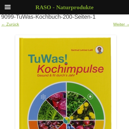
RASO - Naturprodukte
9099-TuWas-Kochbuch-200-Seiten-1
← Zurück
Weiter 