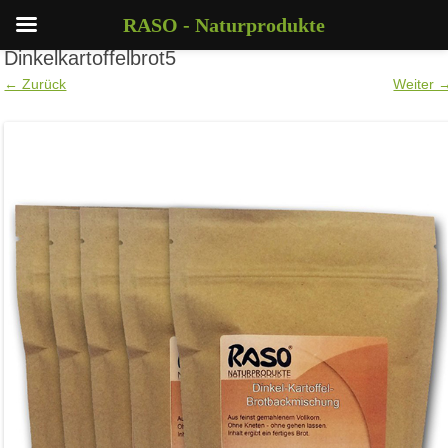
RASO - Naturprodukte
Dinkelkartoffelbrot5
← Zurück
Weiter 